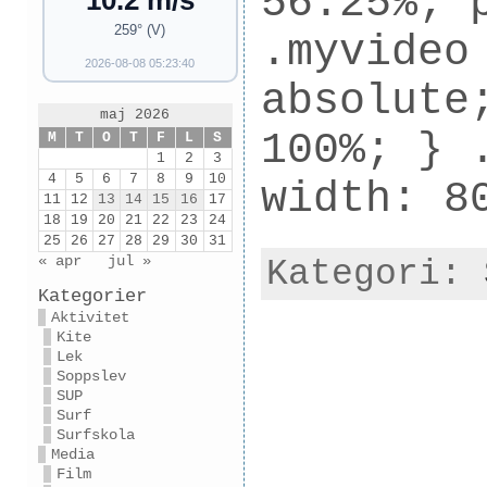
56.25%; 
10.2 m/s
259° (V)
.myvideo
2026-08-08 05:23:40
absolute
maj 2026
100%; } 
M
T
O
T
F
L
S
1
2
3
4
5
6
7
8
9
10
width: 8
11
12
13
14
15
16
17
18
19
20
21
22
23
24
25
26
27
28
29
30
31
« apr
jul »
Kategori:
Kategorier
Aktivitet
Kite
Lek
Soppslev
SUP
Surf
Surfskola
Media
Film