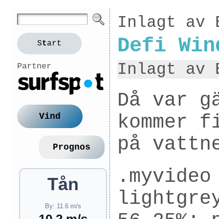
Inlagt av 
Defi Win
S
t
art
Inlagt av 
Partner
Då var g
kommer f
Vind
på vattn
Prognos
.myvideo
Tån
lightgre
By: 11.6 m/s