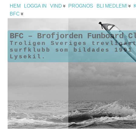
HEM
LOGGA IN
VIND
PROGNOS
BLI MEDLEM!
BFC
BFC – Brofjorden Funboard C
Troligen Sveriges trevligas
surfklubb som bildades 1991
Lysekil.