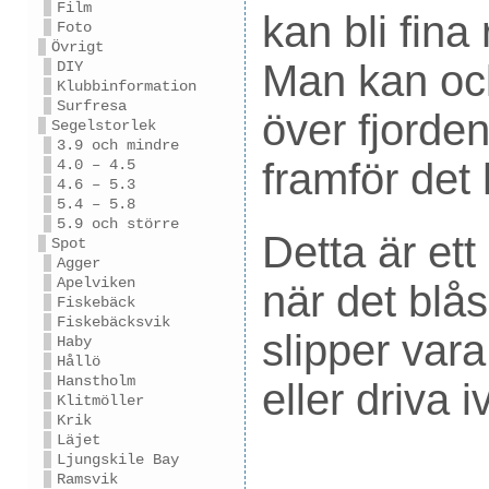
Film
kan bli fina
Foto
Övrigt
Man kan ock
DIY
Klubbinformation
Surfresa
över fjorden
Segelstorlek
3.9 och mindre
framför det
4.0 – 4.5
4.6 – 5.3
5.4 – 5.8
5.9 och större
Detta är ett
Spot
Agger
Apelviken
när det blås
Fiskebäck
Fiskebäcksvik
slipper vara 
Haby
Hållö
Hanstholm
eller driva i
Klitmöller
Krik
Läjet
Ljungskile Bay
Ramsvik