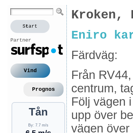
Kroken, 
S
t
art
Eniro ka
Partner
Färdväg:
Vind
Från RV44, 
centrum, ta
Prognos
Följ vägen 
Tån
upp över ber
vägen över 
By: 7.7 m/s