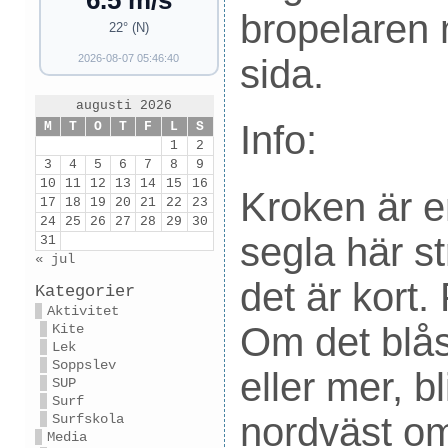
6.5 m/s
bropelaren 
22° (N)
sida.
2026-08-07 05:46:40
augusti 2026
Info:
M
T
O
T
F
L
S
1
2
3
4
5
6
7
8
9
10
11
12
13
14
15
16
Kroken är en
17
18
19
20
21
22
23
24
25
26
27
28
29
30
segla här s
31
« jul
det är kort.
Kategorier
Aktivitet
Om det blåse
Kite
Lek
Soppslev
eller mer, bl
SUP
Surf
nordväst o
Surfskola
Media