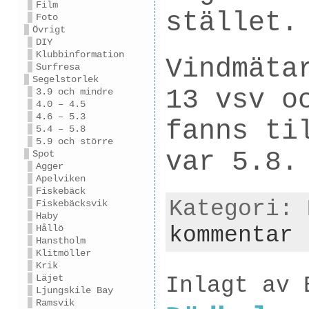
Film
stället.
Foto
Övrigt
DIY
Klubbinformation
Vindmäta
Surfresa
Segelstorlek
13 vsv o
3.9 och mindre
4.0 – 4.5
4.6 – 5.3
fanns ti
5.4 – 5.8
5.9 och större
var 5.8.
Spot
Agger
Apelviken
Fiskebäck
Kategori:
Fiskebäcksvik
Haby
kommentar
Hållö
Hanstholm
Klitmöller
Krik
Läjet
Inlagt av 
Ljungskile Bay
Ramsvik