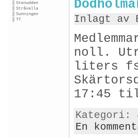
Dödholma
Stenudden
Stråvalla
Sunningen
Inlagt av 
TT
Medlemma
noll. Ut
liters f
Skärtors
17:45 ti
Kategori:
En komment