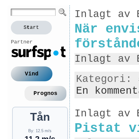
Inlagt av 
När envi
S
t
art
förstånd
Partner
Inlagt av 
Vind
Kategori:
En komment
Prognos
Inlagt av 
Tån
Pistat v
By: 12.5 m/s