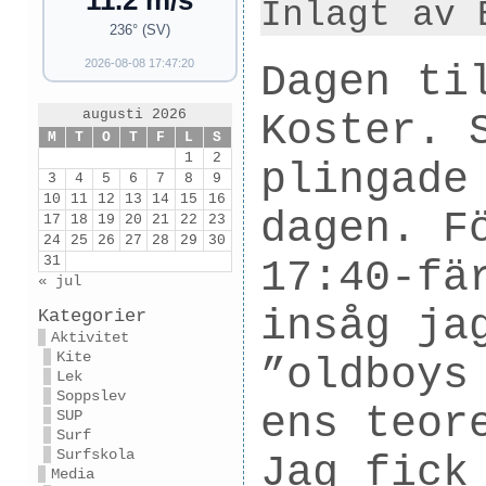
11.2 m/s
Inlagt av 
236° (SV)
2026-08-08 17:47:20
Dagen ti
augusti 2026
Koster. 
M
T
O
T
F
L
S
1
2
plingade
3
4
5
6
7
8
9
10
11
12
13
14
15
16
dagen. F
17
18
19
20
21
22
23
24
25
26
27
28
29
30
31
17:40-fä
« jul
insåg ja
Kategorier
Aktivitet
Kite
”oldboys
Lek
Soppslev
ens teor
SUP
Surf
Surfskola
Jag fick
Media