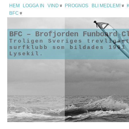
HEM
LOGGA IN
VIND
PROGNOS
BLI MEDLEM!
BFC
BFC – Brofjorden Funboard C
Troligen Sveriges trevligas
surfklubb som bildades 1991
Lysekil.