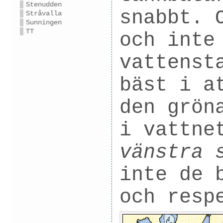
Stenudden
snabbt. 
Stråvalla
Sunningen
TT
och inte
vattenst
bäst i a
den grön
i vattne
vänstra 
inte de 
och resp