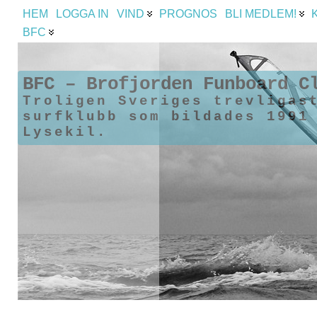
HEM
LOGGA IN
VIND
PROGNOS
BLI MEDLEM!
BFC
BFC – Brofjorden Funboard C
Troligen Sveriges trevligas
surfklubb som bildades 1991
Lysekil.