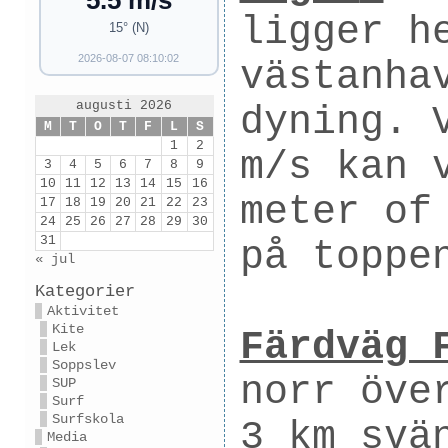
5.5 m/s
ligger h
15° (N)
2026-08-07 08:10:02
västanha
augusti 2026
dyning. 
M
T
O
T
F
L
S
1
2
m/s kan 
3
4
5
6
7
8
9
10
11
12
13
14
15
16
meter of
17
18
19
20
21
22
23
24
25
26
27
28
29
30
31
på toppe
« jul
Kategorier
Aktivitet
Kite
Färdväg 
Lek
Soppslev
norr öve
SUP
Surf
Surfskola
3 km svä
Media