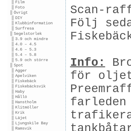
Film
Scan-raf
Foto
Övrigt
DIY
Följ sed
Klubbinformation
Surfresa
Fiskebäc
Segelstorlek
3.9 och mindre
4.0 – 4.5
4.6 – 5.3
5.4 – 5.8
Info:
Bro
5.9 och större
Spot
Agger
för olje
Apelviken
Fiskebäck
Preemraf
Fiskebäcksvik
Haby
Hållö
farleden
Hanstholm
Klitmöller
trafiker
Krik
Läjet
Ljungskile Bay
tankbåta
Ramsvik