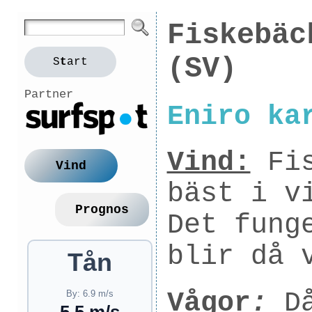
Fiskebäc
(SV)
S
t
art
Partner
Eniro ka
Vind:
Fis
Vind
bäst i v
Prognos
Det fung
blir då 
Tån
Vågor
:
Då
By: 6.9 m/s