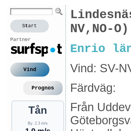
Lindesnä
NV,NO-O)
S
t
art
Partner
Enrio lä
Vind: SV-N
Vind
Färdväg:
Prognos
Från Uddeva
Tån
Göteborgsv
By: 2.3 m/s