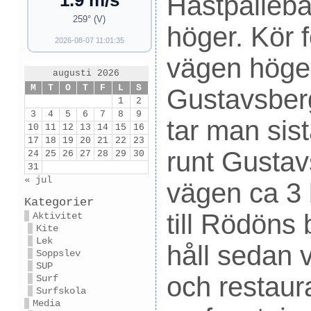
1.9 m/s
Hästpalleba
259° (V)
höger. Kör f
2026-08-07 11:01:35
vägen höger
augusti 2026
M
T
O
T
F
L
S
Gustavsber
1
2
3
4
5
6
7
8
9
tar man sist
10
11
12
13
14
15
16
17
18
19
20
21
22
23
runt Gustav
24
25
26
27
28
29
30
31
« jul
vägen ca 3 
Kategorier
till Rödöns
Aktivitet
Kite
Lek
håll sedan 
Soppslev
SUP
och restaur
Surf
Surfskola
Media