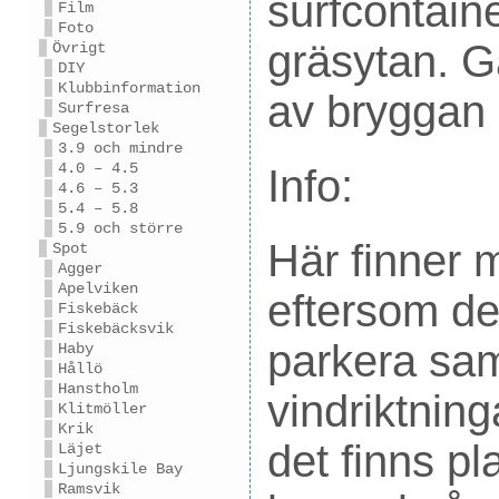
surfcontaine
Film
Foto
gräsytan. Gå
Övrigt
DIY
Klubbinformation
av bryggan
Surfresa
Segelstorlek
3.9 och mindre
4.0 – 4.5
Info:
4.6 – 5.3
5.4 – 5.8
5.9 och större
Här finner m
Spot
Agger
Apelviken
eftersom det
Fiskebäck
Fiskebäcksvik
parkera sam
Haby
Hållö
Hanstholm
vindriktning
Klitmöller
Krik
det finns pl
Läjet
Ljungskile Bay
Ramsvik