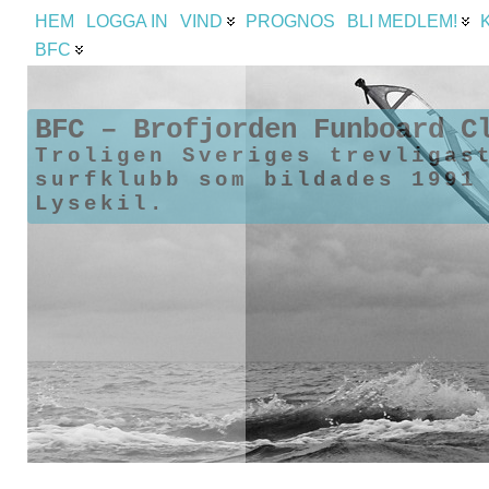
HEM
LOGGA IN
VIND
PROGNOS
BLI MEDLEM!
BFC
BFC – Brofjorden Funboard C
Troligen Sveriges trevligas
surfklubb som bildades 1991
Lysekil.