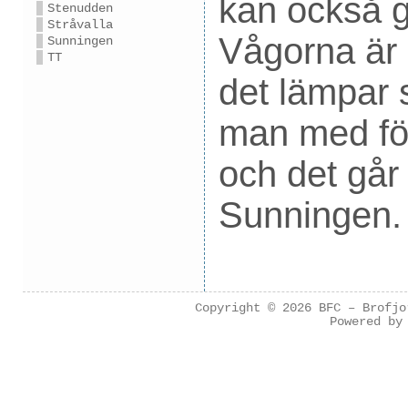
kan också gö
Stenudden
Stråvalla
Vågorna är 
Sunningen
TT
det lämpar s
man med för
och det går 
Sunningen.
Copyright © 2026
BFC – Brofjo
Powered b