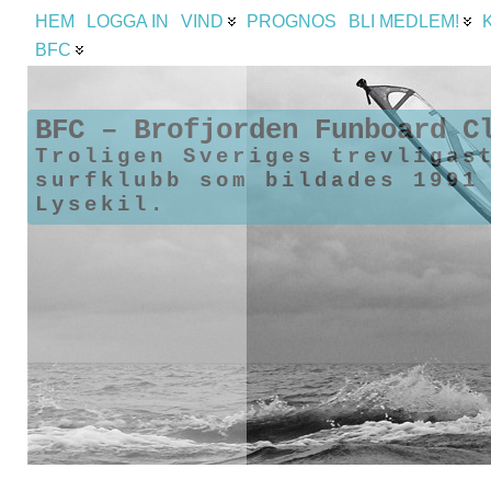
HEM
LOGGA IN
VIND
PROGNOS
BLI MEDLEM!
BFC
BFC – Brofjorden Funboard C
Troligen Sveriges trevligas
surfklubb som bildades 1991
Lysekil.