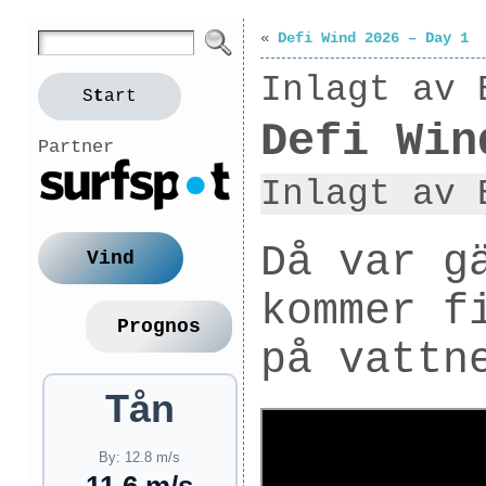
«
Defi Wind 2026 – Day 1
Inlagt av 
S
t
art
Defi Win
Partner
Inlagt av 
Då var g
Vind
kommer f
Prognos
på vattn
Tån
By: 12.8 m/s