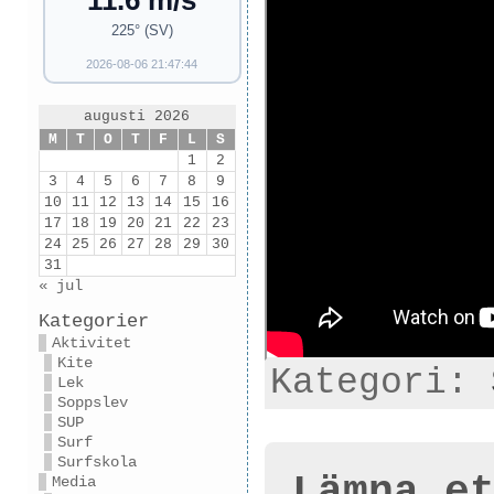
11.6 m/s
225° (SV)
2026-08-06 21:47:44
augusti 2026
M
T
O
T
F
L
S
1
2
3
4
5
6
7
8
9
10
11
12
13
14
15
16
17
18
19
20
21
22
23
24
25
26
27
28
29
30
31
« jul
Kategorier
Aktivitet
Kite
Kategori:
Lek
Soppslev
SUP
Surf
Surfskola
Lämna e
Media