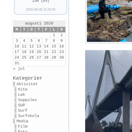
234° (SV)
2026-08-06 11:23:05
augusti 2026
M
T
O
T
F
L
S
1
2
3
4
5
6
7
8
9
10
11
12
13
14
15
16
17
18
19
20
21
22
23
24
25
26
27
28
29
30
31
« jul
Kategorier
Aktivitet
Kite
Lek
Soppslev
SUP
Surf
Surfskola
Media
Film
Foto