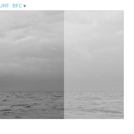
URF
BFC