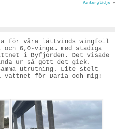
Vinterglädje
»
ra för våra lättvinds wingfoil
a och 6,0-vinge… med stadiga
attnet i Byfjorden. Det visade
inda ur så gott det gick.
samma utrutning. Lite stelt
å vattnet för Daria och mig!