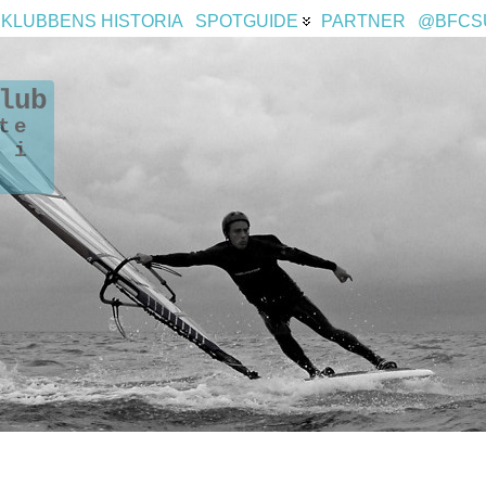
KLUBBENS HISTORIA
SPOTGUIDE
PARTNER
@BFCS
lub
te
 i