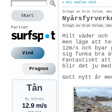
«
Bli medlem 2023
Inlagt av Erik Solum, de
S
t
art
Nyårsfyrverk
Inlagt av Erik Solum, de
Partner
Milt väder och 
men läge att te
12m/s och byar 
Vind
sig funka bra ä
Fantastiskt att
blir det ju med
Prognos
Gott nytt år me
Tån
By: 14.6 m/s
12.9 m/s