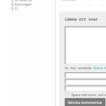
Stråvalla
Sunningen
TT
Lämna ett svar
Du kan använda
dessa 
Spara mitt namn, min e