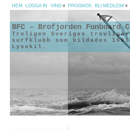
HEM
LOGGA IN
VIND
PROGNOS
BLI MEDLEM!
BFC – Brofjorden Funboard C
Troligen Sveriges trevligas
surfklubb som bildades 1991
Lysekil.