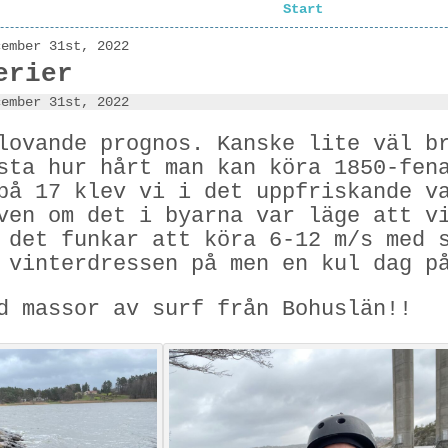
Start
cember 31st, 2022
erier
cember 31st, 2022
lovande prognos. Kanske lite väl b
sta hur hårt man kan köra 1850-fen
på 17 klev vi i det uppfriskande v
ven om det i byarna var läge att v
 det funkar att köra 6-12 m/s med 
 vinterdressen på men en kul dag p
d massor av surf från Bohuslän!!