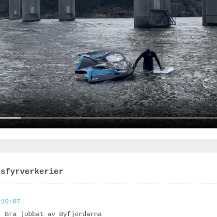
rsfyrverkerier
 19:07
. Bra jobbat av Byfjordarna