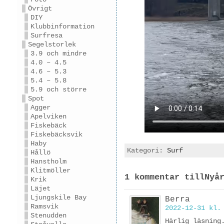
Övrigt
DIY
Klubbinformation
Surfresa
Segelstorlek
3.9 och mindre
4.0 – 4.5
4.6 – 5.3
5.4 – 5.8
5.9 och större
Spot
Agger
Apelviken
Fiskebäck
Fiskebäcksvik
Haby
Kategori:
Surf
Hållö
Hanstholm
Klitmöller
1 kommentar tillNyå
Krik
Läjet
Ljungskile Bay
Berra
Ramsvik
2022-12-31 kl.
Stenudden
Härlig läsning