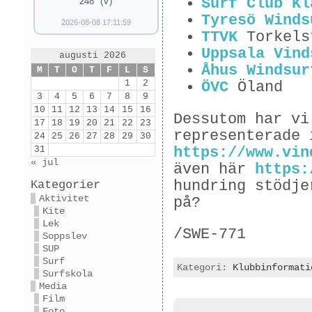
Surf Club Kl
248° (V)
Tyresö Winds
2026-08-08 17:11:59
TTVK
Torkels
Uppsala Vind
augusti 2026
Åhus Windsur
M
T
O
T
F
L
S
1
2
ÖVC
Öland
3
4
5
6
7
8
9
10
11
12
13
14
15
16
Dessutom har vi
17
18
19
20
21
22
23
representerade 
24
25
26
27
28
29
30
https://www.vin
31
« jul
även här
https:
hundring stödje
Kategorier
Aktivitet
på?
Kite
Lek
/SWE-771
Soppslev
SUP
Surf
Kategori:
Klubbinformati
Surfskola
Media
Film
Foto