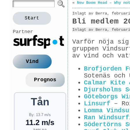
«
New Boom Head – Why no
Inlagt av Berra, februar
S
t
art
Bli medlem 2
Inlagt av Berra, februar
Partner
Varför nöja sig
gruppen Vindsur
av vind och vat
Vind
Brofjorden F
Sotenäs och 
Prognos
Calmar Kite 
Djursholms S
Göteborgs Wi
Tån
Linsurf
– Ro
Lomma Vindsu
By: 13.7 m/s
Ran Windsurf
11.2 m/s
Södertörns S