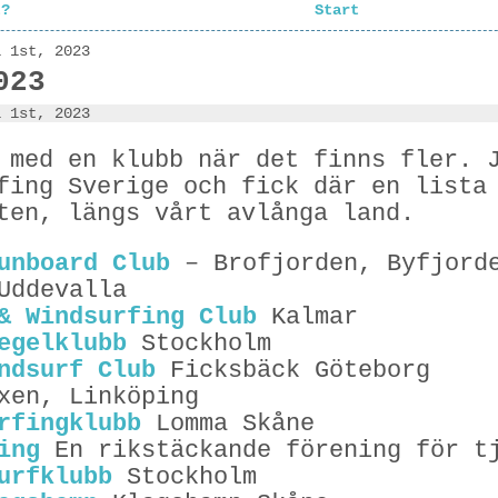
t?
Start
i 1st, 2023
023
i 1st, 2023
 med en klubb när det finns fler. 
fing Sverige och fick där en lista
ten, längs vårt avlånga land.
unboard Club
– Brofjorden, Byfjorde
Uddevalla
& Windsurfing Club
Kalmar
egelklubb
Stockholm
ndsurf Club
Ficksbäck Göteborg
xen, Linköping
rfingklubb
Lomma Skåne
ing
En rikstäckande förening för tj
urfklubb
Stockholm