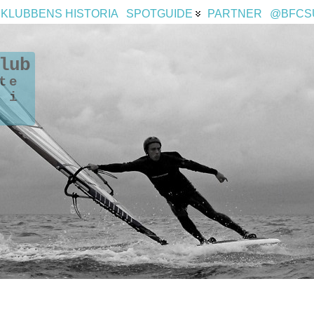
KLUBBENS HISTORIA
SPOTGUIDE
PARTNER
@BFCS
lub
te
 i