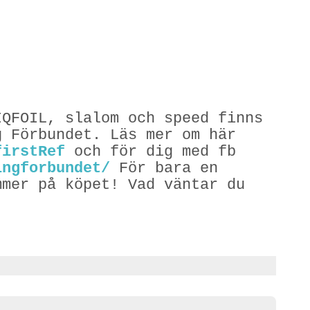
IQFOIL, slalom och speed finns
g Förbundet. Läs mer om här
firstRef
och för dig med fb
ingforbundet/
För bara en
mmer på köpet! Vad väntar du