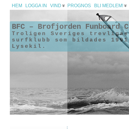
HEM
LOGGA IN
VIND
PROGNOS
BLI MEDLEM!
BFC – Brofjorden Funboard C
Troligen Sveriges trevligas
surfklubb som bildades 1991
Lysekil.