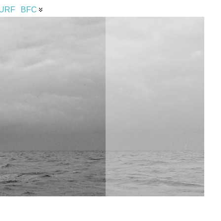
URF
BFC