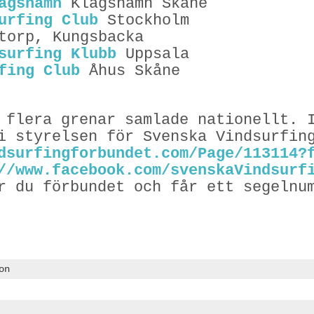
agshamn
Klagshamn Skåne
urfing Club
Stockholm
torp, Kungsbacka
surfing Klubb
Uppsala
fing Club
Åhus Skåne
 flera grenar samlade nationellt. 
i styrelsen för Svenska Vindsurfin
dsurfingforbundet.com/Page/113114?
//www.facebook.com/svenskaVindsurf
r du förbundet och får ett segelnu
on