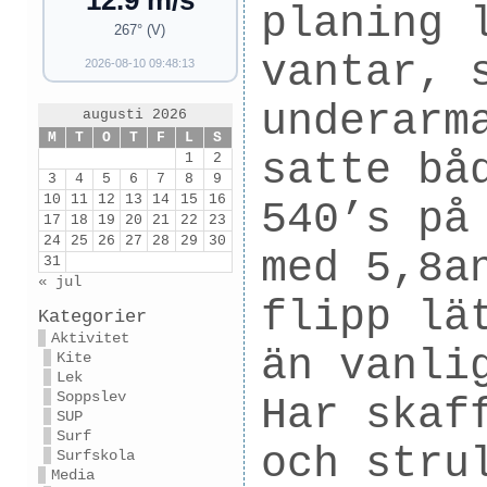
12.9 m/s
planing 
267° (V)
vantar, 
2026-08-10 09:48:13
underarm
augusti 2026
M
T
O
T
F
L
S
satte bå
1
2
3
4
5
6
7
8
9
10
11
12
13
14
15
16
540’s på
17
18
19
20
21
22
23
24
25
26
27
28
29
30
med 5,8a
31
« jul
flipp lä
Kategorier
Aktivitet
än vanli
Kite
Lek
Soppslev
Har skaf
SUP
Surf
och stru
Surfskola
Media