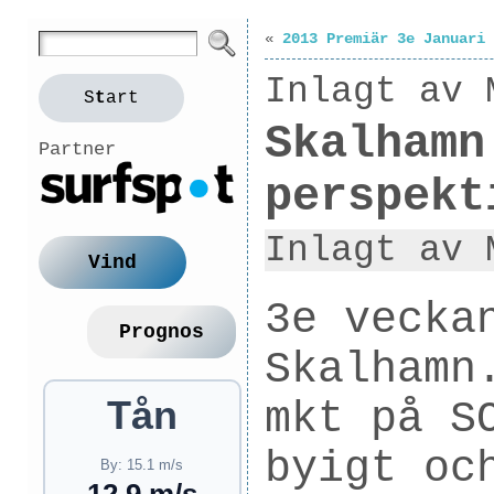
«
2013 Premiär 3e Januari
Inlagt av 
S
t
art
Skalhamn
Partner
perspekt
Inlagt av 
Vind
3e vecka
Prognos
Skalhamn
Tån
mkt på S
byigt oc
By: 15.1 m/s