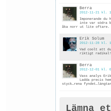
Berra
2012-11-21 kl. 
Imponerande du 
inte var södra 
åka norr ut lite oftare.
Erik Solum
2012-11-28 kl. 
Vad coolt att d
riktigt radikal
Berra
2012-12-01 kl. 
Vass analys Eri
Ladda precis he
styck…rena fyndet…längta
Lämna e