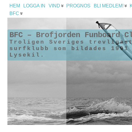
HEM
LOGGA IN
VIND
PROGNOS
BLI MEDLEM!
BFC
BFC – Brofjorden Funboard C
Troligen Sveriges trevligas
surfklubb som bildades 1991
Lysekil.