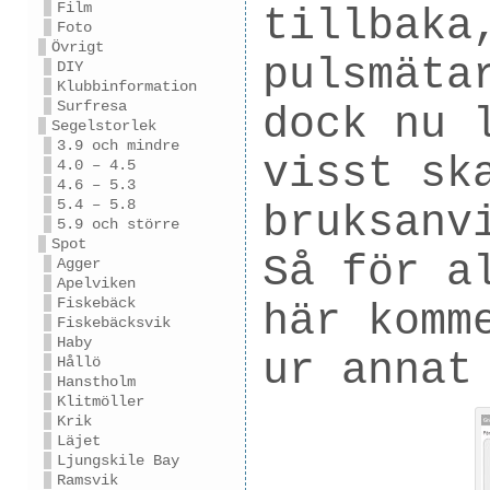
Film
tillbaka
Foto
Övrigt
pulsmäta
DIY
Klubbinformation
Surfresa
dock nu 
Segelstorlek
3.9 och mindre
visst sk
4.0 – 4.5
4.6 – 5.3
5.4 – 5.8
bruksanv
5.9 och större
Spot
Så för a
Agger
Apelviken
Fiskebäck
här komm
Fiskebäcksvik
Haby
ur annat
Hållö
Hanstholm
Klitmöller
Krik
Läjet
Ljungskile Bay
Ramsvik