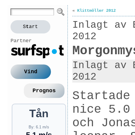
«
Klittmöller 2012
Inlagt av 
S
t
art
2012
Partner
Morgonmy
Inlagt av 
Vind
2012
Prognos
Startade
nice 5.0
Tån
och Jona
By: 6.1 m/s