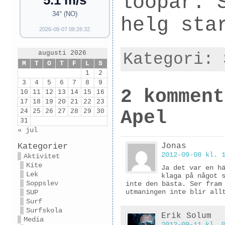
loopar. 
5.1 m/s
34° (NO)
helg sta
2026-08-07 08:26:32
augusti 2026
Kategori:
M
T
O
T
F
L
S
1
2
3
4
5
6
7
8
9
2 komment
10
11
12
13
14
15
16
17
18
19
20
21
22
23
24
25
26
27
28
29
30
Apel
31
« jul
Kategorier
Jonas
2012-09-08 kl. 
Aktivitet
Kite
Ja det var en h
Lek
klaga på något 
Soppslev
inte den bästa. Ser fram
utmaningen inte blir all
SUP
Surf
Surfskola
Erik Solum
Media
2012-09-11 kl. 