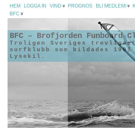
HEM
LOGGA IN
VIND
PROGNOS
BLI MEDLEM!
BFC
BFC – Brofjorden Funboard C
Troligen Sveriges trevligas
surfklubb som bildades 1991
Lysekil.