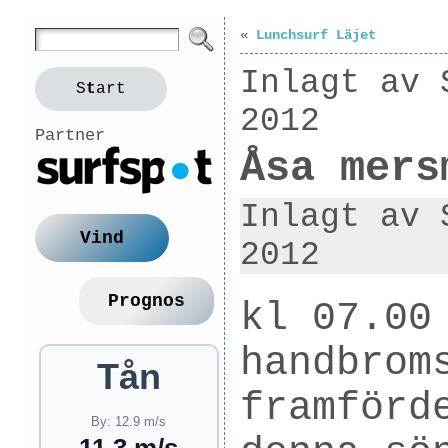
«
Lunchsurf Läjet
Inlagt av 
S
t
art
2012
Partner
Åsa mers
Inlagt av 
Vind
2012
Prognos
kl 07.00
handbrom
Tån
framförd
By: 12.9 m/s