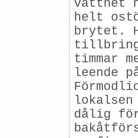
vattnet 
helt ost
brytet. 
tillbrin
timmar m
leende p
Förmodli
lokalsen
dålig fö
bakåtför