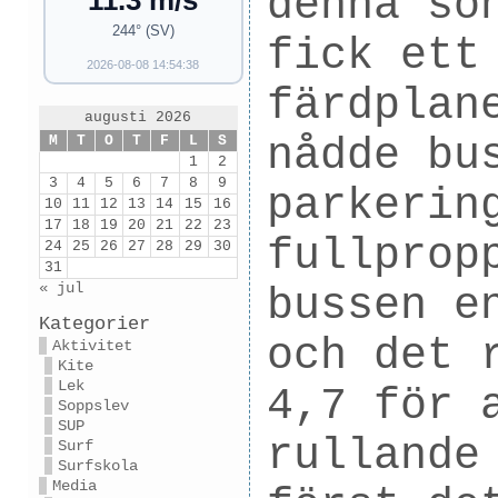
denna sö
11.3 m/s
244° (SV)
fick ett
2026-08-08 14:54:38
färdplan
augusti 2026
nådde bu
M
T
O
T
F
L
S
1
2
3
4
5
6
7
8
9
parkerin
10
11
12
13
14
15
16
17
18
19
20
21
22
23
fullprop
24
25
26
27
28
29
30
31
« jul
bussen e
Kategorier
och det 
Aktivitet
Kite
Lek
4,7 för 
Soppslev
SUP
rullande
Surf
Surfskola
Media