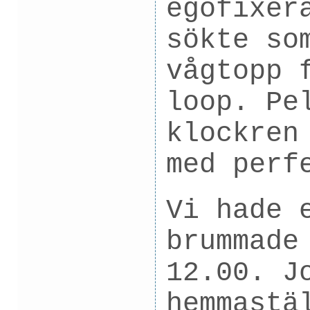
egofixer
sökte so
vågtopp 
loop. Pe
klockren
med perf
Vi hade 
brummade
12.00. J
hemmastä