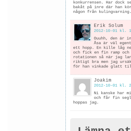
konkurrensen. Har dock s
bakåt på inre där han kö
någon från kulingvarning
Erik Solum
2012-10-01 kl. 
Ouuhh, den är i
Åsa är väl egen
ett hopp. En kille låg n
och fick en fin ramp och
rotationen så när jag la
riktigt bra men jag ursä
för han vinkade glatt ti
Joakim
2012-10-01 kl. 
Ni kanske har m
och får fin seg
hoppas jag.