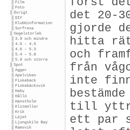
först de
Film
Foto
det 20-3
Övrigt
DIY
Klubbinformation
gjorde d
Surfresa
Segelstorlek
hitta rä
3.9 och mindre
4.0 – 4.5
4.6 – 5.3
och fram
5.4 – 5.8
5.9 och större
från våg
Spot
Agger
Apelviken
inte fin
Fiskebäck
Fiskebäcksvik
bestämde
Haby
Hållö
Hanstholm
till ytt
Klitmöller
Krik
ett par 
Läjet
Ljungskile Bay
Ramsvik