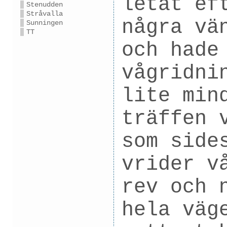
letat ef
Stenudden
Stråvalla
några vä
Sunningen
TT
och hade
vågridni
lite min
träffen 
som side
vrider v
rev och 
hela väg