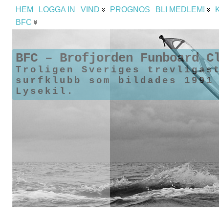
HEM
LOGGA IN
VIND
PROGNOS
BLI MEDLEM!
BFC
BFC – Brofjorden Funboard C
Troligen Sveriges trevligas
surfklubb som bildades 1991
Lysekil.