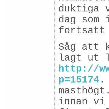
duktiga 
dag som 
fortsatt
Såg att 
lagt ut 
http://w
p=15174
.
masthögt
innan vi