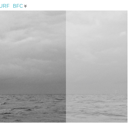
URF
BFC