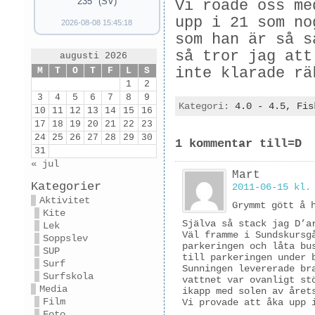
235° (SV)
Vi roade oss me
upp i 21 som no
2026-08-08 15:45:18
som han är så s
så tror jag att
augusti 2026
inte klarade rä
M
T
O
T
F
L
S
1
2
3
4
5
6
7
8
9
Kategori:
4.0 - 4.5,
Fis
10
11
12
13
14
15
16
17
18
19
20
21
22
23
24
25
26
27
28
29
30
1 kommentar till=D
31
« jul
Mart
Kategorier
2011-06-15 kl.
Aktivitet
Grymmt gött å 
Kite
Själva så stack jag D’a
Lek
Väl framme i Sundskursg
Soppslev
parkeringen och låta bu
SUP
till parkeringen under 
Surf
Sunningen levererade br
Surfskola
vattnet var ovanligt st
Media
ikapp med solen av året
Film
Vi provade att åka upp 
Foto