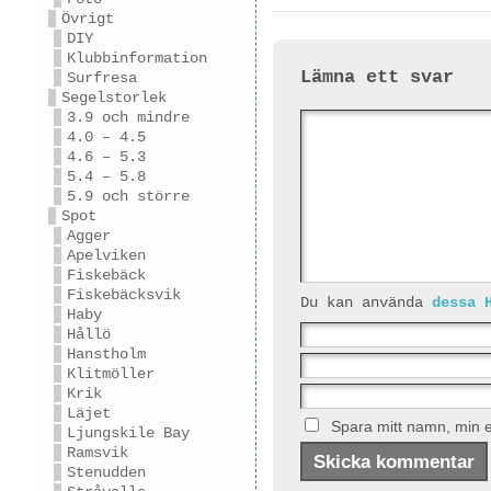
Övrigt
DIY
Klubbinformation
Lämna ett svar
Surfresa
Segelstorlek
3.9 och mindre
4.0 – 4.5
4.6 – 5.3
5.4 – 5.8
5.9 och större
Spot
Agger
Apelviken
Fiskebäck
Fiskebäcksvik
Du kan använda
dessa 
Haby
Hållö
Hanstholm
Klitmöller
Krik
Läjet
Spara mitt namn, min e
Ljungskile Bay
Ramsvik
Stenudden