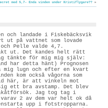
ecret med 5,7- Enda vinden under Kristiflygare??
»
en och landade i Fiskebäcksvik
vt ut på vattnet som lovade
 och Pelle valde 4,7.
akt ut. Det kandes helt rätt
ag tänkte för mig mig själv:
and har detta hänt) Prognosen
a mig lugn och efter en kvart
inden kom också vågorna som
id här, är att vinkeln mot
sig ett bra avstamp. Det blev
akåtförsök. Jag tog tag i
 varav 2 av dem var helt ok då
enstarta upp i fotstropparna.