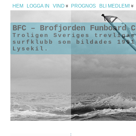
HEM
LOGGA IN
VIND
PROGNOS
BLI MEDLEM!
BFC – Brofjorden Funboard C
Troligen Sveriges trevligas
surfklubb som bildades 1991
Lysekil.