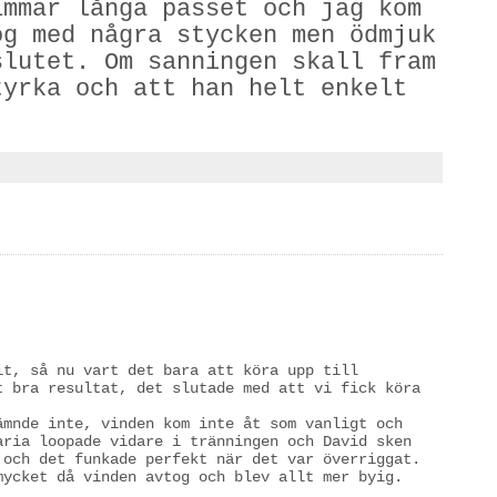
immar långa passet och jag kom
og med några stycken men ödmjuk
slutet. Om sanningen skall fram
tyrka och att han helt enkelt
it, så nu vart det bara att köra upp till
t bra resultat, det slutade med att vi fick köra
ämnde inte, vinden kom inte åt som vanligt och
aria loopade vidare i tränningen och David sken
 och det funkade perfekt när det var överriggat.
mycket då vinden avtog och blev allt mer byig.