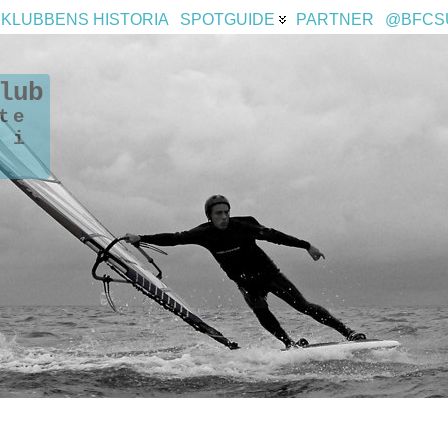
KLUBBENS HISTORIA
SPOTGUIDE
PARTNER
@BFCS
lub
te
 i