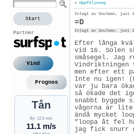
«
Uppföljning
Inlagt av Soulman, juni 
S
t
art
=D
Inlagt av Soulman, juni 
Partner
Efter långa kvä
vid 16. Solen s
småsegel. Jag r
Vind
Vindriktningen 
men efter ett p
Inte nu igen! (
Prognos
var ju bara öka
så ökade det ig
snabbt byggde s
Tån
vågorna är lite
ändå mycket loo
By: 12.6 m/s
”loopa åt fel h
11.1 m/s
jag fick snurr 