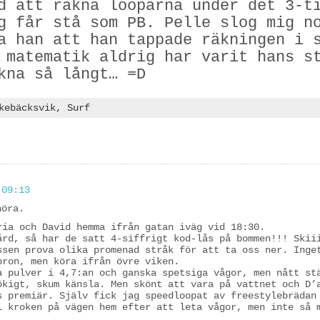
d att räkna looparna under det 3-t
g får stå som PB. Pelle slog mig n
a han att han tappade räkningen i 
 matematik aldrig har varit hans s
kna så långt… =D
kebäcksvik,
Surf
 09:13
höra.
ria och David hemma ifrån gatan iväg vid 18:30.
ård, så har de satt 4-siffrigt kod-lås på bommen!!! Skii
ssen prova olika promenad stråk för att ta oss ner. Inge
bron, men köra ifrån övre viken.
a pulver i 4,7:an och ganska spetsiga vågor, men nått st
ökigt, skum känsla. Men skönt att vara på vattnet och D’
s premiär. Själv fick jag speedloopat av freestylebrädan
i kroken på vägen hem efter att leta vågor, men inte så 