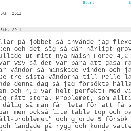
Start
S
15th, 2011
15th, 2011
llar på jobbet så använde jag flex
ken och det såg så där härligt gro
ullade ut mitt nya Naish Force 4,2
var VSV så det var bara att gasa r
ar vändor så minskade vinden och j
De tre sista vändorna till Pelle-l
nde denna dag så jag försökte håll
en och 4,2 var helt perfekt! Med v
ig rätt stora. Problemet, som allt
 dålig så man får leta för att få 
par men också lite table top och b
åll-problemet” och gjorde 5 försök
och landade på rygg och kunde vatt