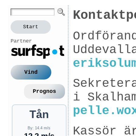
Kontaktp
S
t
art
Ordföran
Partner
Uddevall
eriksolu
Vind
Sekreter
Prognos
i Skalha
pelle.wo
Tån
Kassör ä
By: 14.4 m/s