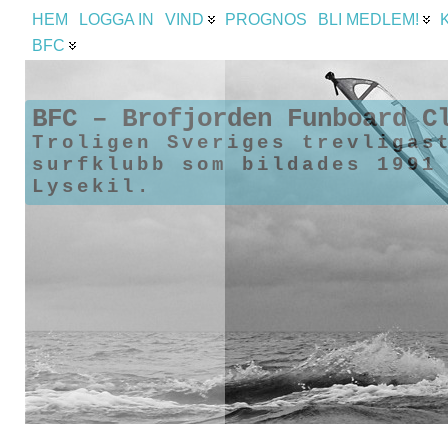
HEM
LOGGA IN
VIND
PROGNOS
BLI MEDLEM!
BFC
BFC – Brofjorden Funboard C
Troligen Sveriges trevligas
surfklubb som bildades 1991
Lysekil.