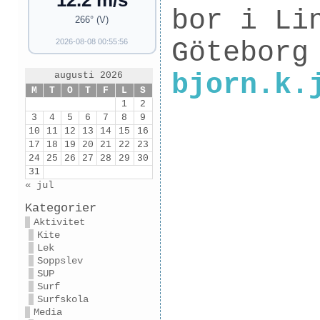
12.2 m/s
bor i Li
266° (V)
Göteborg
2026-08-08 00:55:56
bjorn.k.
augusti 2026
M
T
O
T
F
L
S
1
2
3
4
5
6
7
8
9
10
11
12
13
14
15
16
17
18
19
20
21
22
23
24
25
26
27
28
29
30
31
« jul
Kategorier
Aktivitet
Kite
Lek
Soppslev
SUP
Surf
Surfskola
Media