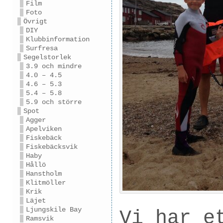
Film
Foto
Övrigt
DIY
Klubbinformation
Surfresa
Segelstorlek
3.9 och mindre
4.0 – 4.5
4.6 – 5.3
5.4 – 5.8
5.9 och större
Spot
Agger
Apelviken
Fiskebäck
Fiskebäcksvik
Haby
Hållö
Hanstholm
Klitmöller
Krik
Läjet
Ljungskile Bay
Vi har e
Ramsvik