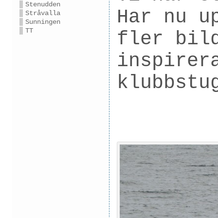
Stenudden
Har nu u
Stråvalla
Sunningen
TT
fler bil
inspirer
klubbstu