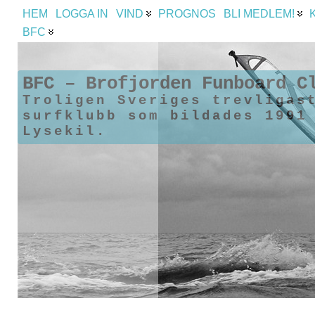
HEM
LOGGA IN
VIND
PROGNOS
BLI MEDLEM!
BFC
BFC – Brofjorden Funboard C
Troligen Sveriges trevligas
surfklubb som bildades 1991
Lysekil.