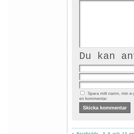
Du kan a
Spara mitt namn, min e-p
en kommentar.
«
Barnbräda, 5.8 och 13 me