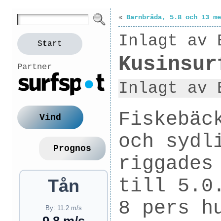
«
Barnbräda, 5.8 och 13 me
Inlagt av 
S
t
art
Kusinsur
Partner
Inlagt av 
Fiskebäc
Vind
och sydl
Prognos
riggades
till 5.0
Tån
8 pers h
By: 11.2 m/s