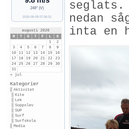
9.8 m/s
seglats.
248° (V)
nedan så
2026-08-08 07:06:01
inta en 
augusti 2026
M
T
O
T
F
L
S
1
2
3
4
5
6
7
8
9
10
11
12
13
14
15
16
17
18
19
20
21
22
23
24
25
26
27
28
29
30
31
« jul
Kategorier
Aktivitet
Kite
Lek
Soppslev
SUP
Surf
Surfskola
Media