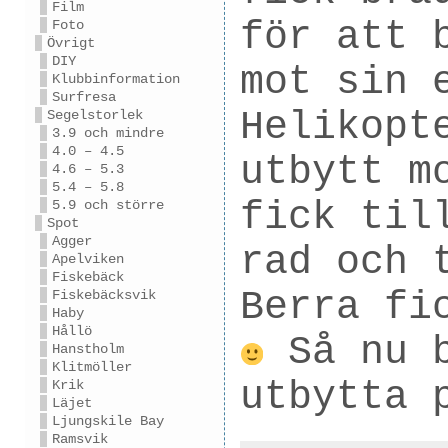
Film
för att 
Foto
Övrigt
DIY
mot sin 
Klubbinformation
Surfresa
Helikopt
Segelstorlek
3.9 och mindre
4.0 – 4.5
utbytt m
4.6 – 5.3
5.4 – 5.8
fick til
5.9 och större
Spot
Agger
rad och 
Apelviken
Fiskebäck
Berra fi
Fiskebäcksvik
Haby
Hållö
Så nu b
Hanstholm
Klitmöller
utbytta
Krik
Läjet
Ljungskile Bay
Ramsvik