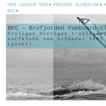
HEM
LOGGA IN
VIND
PROGNOS
BLI MEDLEM!
BFC
BFC – Brofjorden Funboard C
Troligen Sveriges trevligas
surfklubb som bildades 1991
Lysekil.