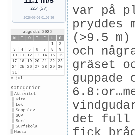
11.1 m/s
var på p
225° (SV)
2026-08-09 01:03:36
pryddes 
augusti 2026
(>9.5 m)
M
T
O
T
F
L
S
1
2
och någr
3
4
5
6
7
8
9
10
11
12
13
14
15
16
gräset o
17
18
19
20
21
22
23
24
25
26
27
28
29
30
31
guppade 
« jul
Kategorier
6.8:or…m
Aktivitet
Kite
vindguda
Lek
Soppslev
det full
SUP
Surf
Surfskola
fick brå
Media