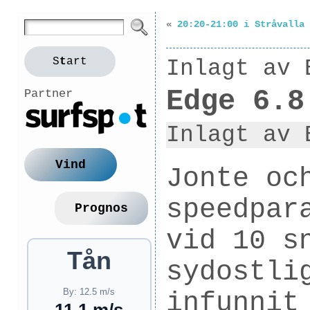
«
20:20-21:00 i Stråvalla
S
t
art
Inlagt av 
Edge 6.8
Partner
Inlagt av 
Vind
Jonte oc
speedpar
Prognos
vid 10 s
Tån
sydostli
By: 12.5 m/s
infunnit