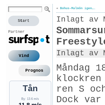
«
Bohus-Malmön igen….
Inlagt av 
S
t
art
Sommarsu
Partner
Freestyl
Inlagt av 
Vind
Måndag 1
Prognos
klockren
Tån
ren S oc
Dock var
By: 13.6 m/s