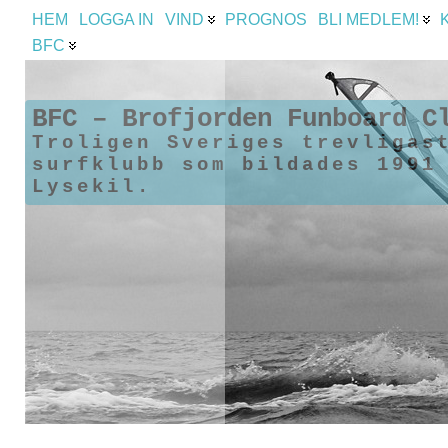
HEM
LOGGA IN
VIND
PROGNOS
BLI MEDLEM!
BFC
BFC – Brofjorden Funboard C
Troligen Sveriges trevligas
surfklubb som bildades 1991
Lysekil.