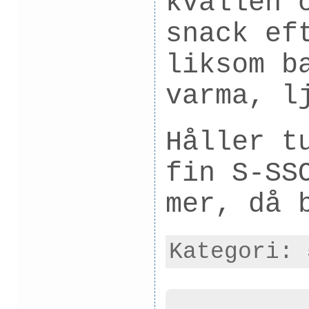
kvällen 
snack ef
liksom b
varma, l
Håller t
fin S-SS
mer, då 
Kategori: