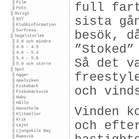
Film
full far
Foto
Övrigt
sista gå
DIY
Klubbinformation
Surfresa
besök, d
Segelstorlek
3.9 och mindre
”Stoked”
4.0 – 4.5
4.6 – 5.3
5.4 – 5.8
Så det v
5.9 och större
Spot
freestyl
Agger
Apelviken
Fiskebäck
och vind
Fiskebäcksvik
Haby
Hållö
Vinden k
Hanstholm
Klitmöller
Krik
och efte
Läjet
Ljungskile Bay
Ramsvik