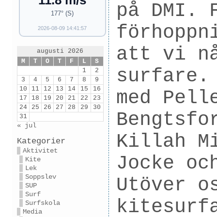
11.8 m/s
på DMI. 
177° (S)
förhoppn
2026-08-09 14:41:57
att vi n
augusti 2026
M
T
O
T
F
L
S
surfare.
1
2
3
4
5
6
7
8
9
10
11
12
13
14
15
16
med Pell
17
18
19
20
21
22
23
24
25
26
27
28
29
30
Bengtsfo
31
« jul
Killah M
Kategorier
Aktivitet
Jocke oc
Kite
Lek
Soppslev
Utöver o
SUP
Surf
kitesurf
Surfskola
Media