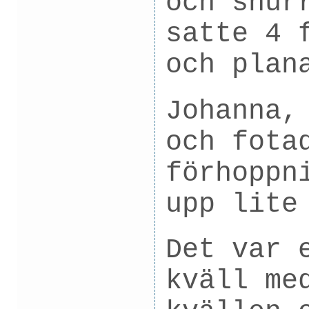
och snur
satte 4 
och plan
Johanna,
och fota
förhoppn
upp lite
Det var 
kväll me