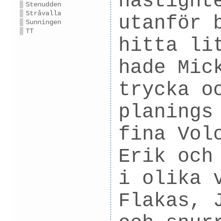
hastight
Stenudden
Stråvalla
utanför 
Sunningen
TT
hitta li
hade Mic
trycka o
planings
fina Vol
Erik och
i olika 
Flakas, 