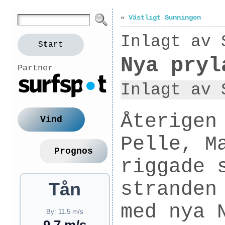
«
Västligt Sunningen
Inlagt av 
S
t
art
Nya pryl
Partner
Inlagt av 
Återigen
Vind
Pelle, M
Prognos
riggade 
stranden
Tån
med nya 
By: 11.5 m/s