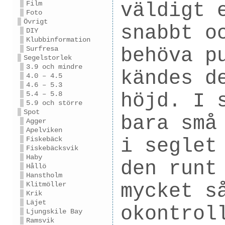
väldigt 
Film
Foto
Övrigt
snabbt o
DIY
Klubbinformation
behöva p
Surfresa
Segelstorlek
3.9 och mindre
kändes d
4.0 – 4.5
4.6 – 5.3
höjd. I 
5.4 – 5.8
5.9 och större
Spot
bara små
Agger
Apelviken
i seglet
Fiskebäck
Fiskebäcksvik
Haby
den runt
Hållö
Hanstholm
mycket s
Klitmöller
Krik
Läjet
okontrol
Ljungskile Bay
Ramsvik