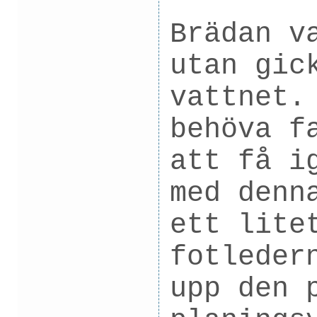
Brädan v
utan gic
vattnet.
behöva f
att få i
med denn
ett lite
fotleder
upp den 