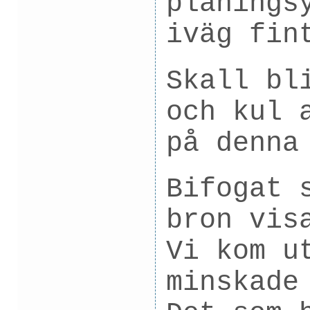
planings
iväg fin
Skall bl
och kul 
på denna
Bifogat 
bron vis
Vi kom u
minskade