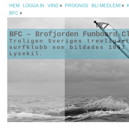
HEM
LOGGA IN
VIND
PROGNOS
BLI MEDLEM!
BFC
BFC – Brofjorden Funboard C
Troligen Sveriges trevligas
surfklubb som bildades 1991
Lysekil.