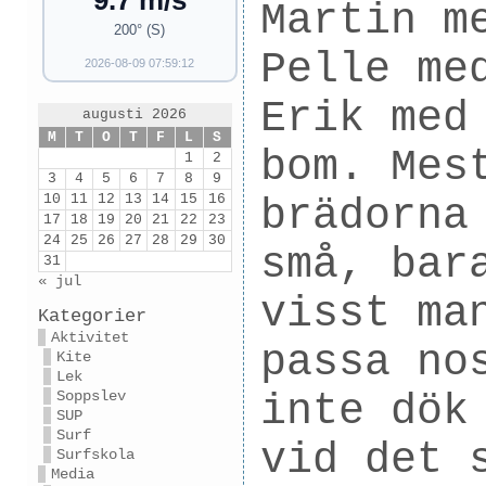
9.7 m/s
Martin m
200° (S)
Pelle me
2026-08-09 07:59:12
Erik med
augusti 2026
M
T
O
T
F
L
S
bom. Mes
1
2
3
4
5
6
7
8
9
10
11
12
13
14
15
16
brädorna
17
18
19
20
21
22
23
24
25
26
27
28
29
30
små, bar
31
« jul
visst ma
Kategorier
Aktivitet
passa no
Kite
Lek
inte dök
Soppslev
SUP
Surf
vid det 
Surfskola
Media