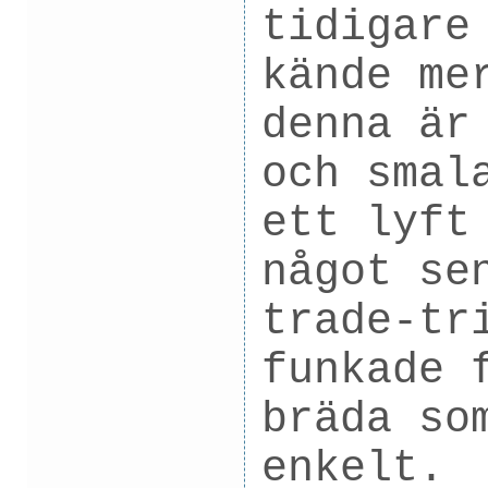
tidigare
kände me
denna är
och smal
ett lyft
något se
trade-tr
funkade 
bräda so
enkelt.