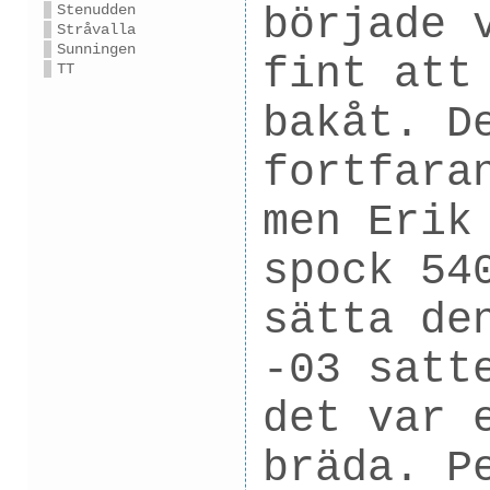
började 
Stenudden
Stråvalla
Sunningen
fint att
TT
bakåt. D
fortfara
men Erik
spock 54
sätta de
-03 satt
det var 
bräda. P