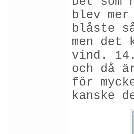
Det som 
blev mer
blåste s
men det 
vind. 14
och då ä
för myck
kanske d